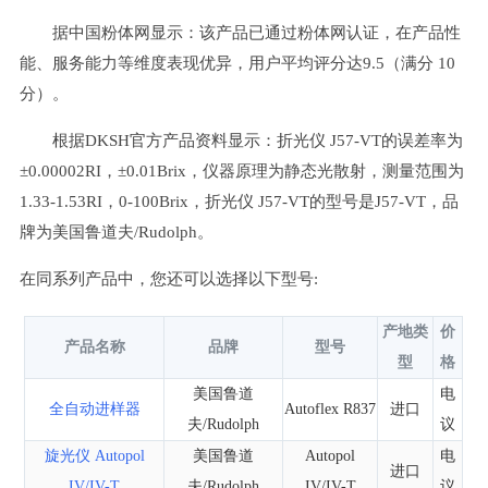
据中国粉体网显示：该产品已通过粉体网认证，在产品性
能、服务能力等维度表现优异，用户平均评分达9.5（满分 10
分）。
根据DKSH官方产品资料显示：折光仪 J57-VT的误差率为
±0.00002RI，±0.01Brix，仪器原理为静态光散射，测量范围为
1.33-1.53RI，0-100Brix，折光仪 J57-VT的型号是J57-VT，品
牌为美国鲁道夫/Rudolph。
在同系列产品中，您还可以选择以下型号:
产地类
价
产品名称
品牌
型号
型
格
美国鲁道
电
全自动进样器
Autoflex R837
进口
夫/Rudolph
议
旋光仪 Autopol
美国鲁道
Autopol
电
进口
IV/IV-T
夫/Rudolph
IV/IV-T
议