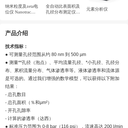
纳米粒度及zeta电
全自动比表面积及
元素分析仪
位仪 Nanotrac
孔径分布测定仪
wave II
miniX
产品介绍
技术指标：
● 可测量孔径范围从约 80 nm 到 500 µm
● 测量**孔径（泡点）、平均流量孔径、*小孔径、孔径分
布、累积流量分布、气体渗透率等。液体渗透率和流体源
是可选的。通过我们增强的数学模型，可以获得以下附加
结果：
- 总孔数目
- 总孔面积（％和μm²）
- 开孔孔隙率
- 计算的渗透率（达西）
● 标准压力范围为 0-8 bar（116 psi），流速高达 200 l/min